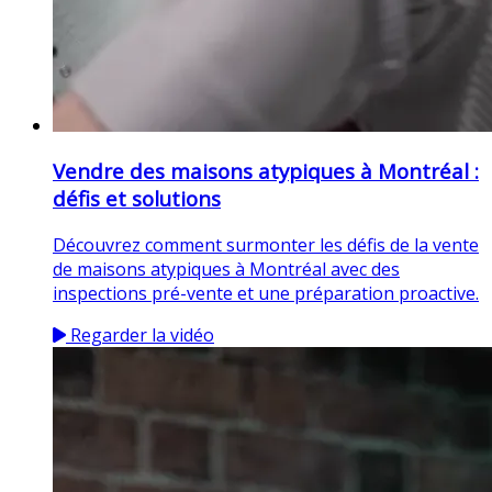
Vendre des maisons atypiques à Montréal :
défis et solutions
Découvrez comment surmonter les défis de la vente
de maisons atypiques à Montréal avec des
inspections pré-vente et une préparation proactive.
Regarder la vidéo