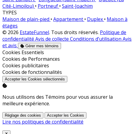
Cité-Limoilou)
•
Portneuf
•
Saint-Joachim
TYPES
Maison de plain-pied
•
Appartement
•
Duplex
•
Maison à
étages
© 2026
EstateFunnel
. Tous droits réservés.
Politique de
confidentialité
Avis de collecte
Conditions d’utilisation
Avis
et avis
Gérer mes témoins
Activer
Cookies Essentiels
Activer
Cookies de Performances
Activer
Cookies publicitaires
Activer
Cookies de fonctionnalités
Accepter les Cookies sélectionnés
Nous utilisons des Témoins pour vous assurer la
meilleure expérience.
Réglage des cookies
Accepter les Cookies
Lire nos politiques de confidentialité
Close
✕