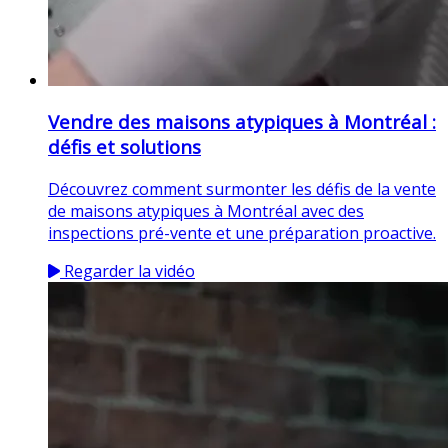
Vendre des maisons atypiques à Montréal :
défis et solutions
Découvrez comment surmonter les défis de la vente
de maisons atypiques à Montréal avec des
inspections pré-vente et une préparation proactive.
Regarder la vidéo