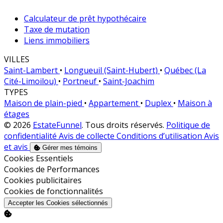
Calculateur de prêt hypothécaire
Taxe de mutation
Liens immobiliers
VILLES
Saint-Lambert
•
Longueuil (Saint-Hubert)
•
Québec (La
Cité-Limoilou)
•
Portneuf
•
Saint-Joachim
TYPES
Maison de plain-pied
•
Appartement
•
Duplex
•
Maison à
étages
© 2026
EstateFunnel
. Tous droits réservés.
Politique de
confidentialité
Avis de collecte
Conditions d’utilisation
Avis
et avis
Gérer mes témoins
Activer
Cookies Essentiels
Activer
Cookies de Performances
Activer
Cookies publicitaires
Activer
Cookies de fonctionnalités
Accepter les Cookies sélectionnés