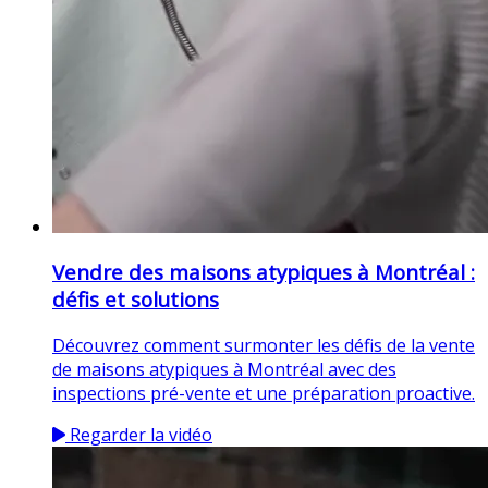
Vendre des maisons atypiques à Montréal :
défis et solutions
Découvrez comment surmonter les défis de la vente
de maisons atypiques à Montréal avec des
inspections pré-vente et une préparation proactive.
Regarder la vidéo