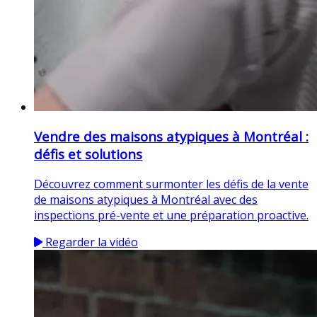
Vendre des maisons atypiques à Montréal :
défis et solutions
Découvrez comment surmonter les défis de la vente
de maisons atypiques à Montréal avec des
inspections pré-vente et une préparation proactive.
Regarder la vidéo